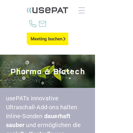
Meeting buchen
Pharma & Biotech
usePATs innovative
Ultraschall-Add-ons halten
Inline-Sonden
dauerhaft
sauber
und ermöglichen die