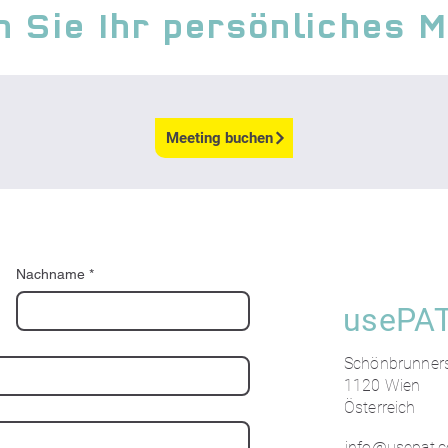
 Sie Ihr persönliches 
Meeting buchen
Nachname
*
usePA
Schönbrunners
1120 Wien
Österreich
info@usepat.