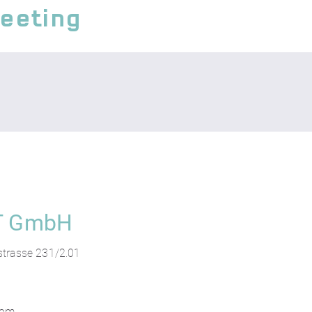
Meeting
T GmbH
trasse 231/2.01
com