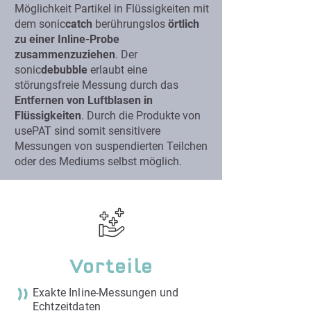
Möglichkeit Partikel in Flüssigkeiten mit
dem sonic
catch
berührungslos
örtlich
zu einer Inline-Probe
zusammenzuziehen
. Der
sonic
debubble
erlaubt eine
störungsfreie Messung durch das
Entfernen von Luftblasen in
Flüssigkeiten
. Durch die Produkte von
usePAT sind somit sensitivere
Messungen von suspendierten Teilchen
oder des Mediums selbst möglich.
Vorteile
Exakte Inline-Messungen und
Echtzeitdaten