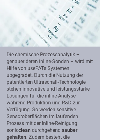
Die chemische Prozessanalytik –
genauer deren inline-Sonden – wird mit
Hilfe von usePATs Systemen
upgegradet. Durch die Nutzung der
patentierten Ultraschall-Technologie
stehen innovative und leistungsstarke
Lösungen für die inline-Analyse
während Produktion und R&D zur
Verfügung. So werden sensitive
Sensoroberflächen im laufenden
Prozess mit der Inline-Reinigung
sonic
clean
durchgehend
sauber
gehalten
. Zudem besteht die