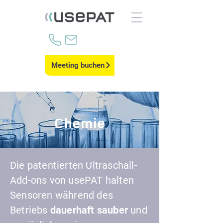
Meeting buchen
Chemie
Die patentierten Ultraschall-
Add-ons von usePAT halten
Sensoren während des
Betriebs
dauerhaft sauber
und