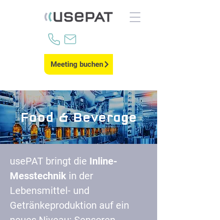
Meeting buchen
Food & Beverage
usePAT bringt die
Inline-
Messtechnik
in der
Lebensmittel- und
Getränkeproduktion auf ein