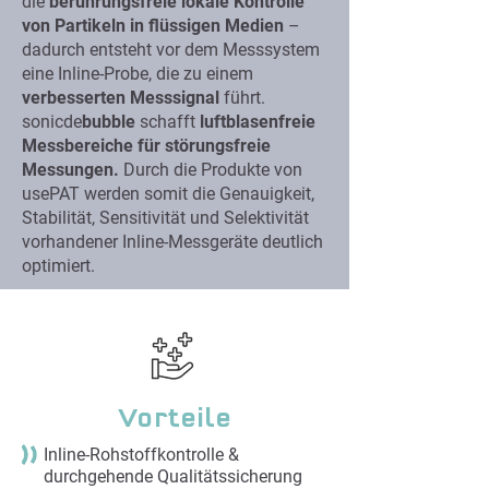
die
berührungsfreie lokale Kontrolle
von Partikeln in flüssigen Medien
–
dadurch entsteht vor dem Messsystem
eine Inline-Probe, die zu einem
verbesserten Messsignal
führt.
sonicde
bubble
schafft
luftblasenfreie
Messbereiche für störungsfreie
Messungen.
Durch die Produkte von
usePAT werden somit die Genauigkeit,
Stabilität, Sensitivität und Selektivität
vorhandener Inline-Messgeräte deutlich
optimiert.
Vorteile
Inline-Rohstoffkontrolle &
durchgehende Qualitätssicherung