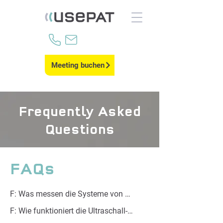
Meeting buchen
Frequently Asked
Questions
FAQs
F: Was messen die Systeme von 
usePAT?

F: Wie funktioniert die Ultraschall-
A: Die Systeme von usePAT sind an 
Lösung von usePAT?
